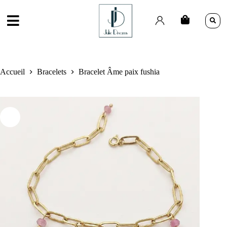
Accueil
Bracelets
Bracelet Âme paix fushia